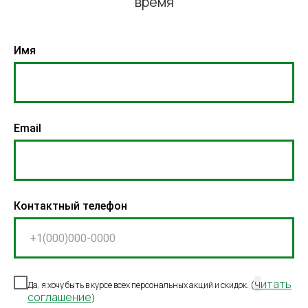
время
Имя
Email
Контактный телефон
ч
итать
Да, я хочу быть в курсе всех персональных акций и скидок. (
соглашение
)